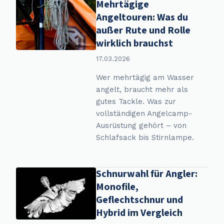
Mehrtägige
Angeltouren: Was du
außer Rute und Rolle
wirklich brauchst
17.03.2026
Wer mehrtägig am Wasser
angelt, braucht mehr als
gutes Tackle. Was zur
vollständigen Angelcamp-
Ausrüstung gehört – von
Schlafsack bis Stirnlampe.
Schnurwahl für Angler:
Monofile,
Geflechtschnur und
Hybrid im Vergleich